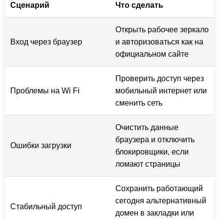
Сценарий
Что сделать
Открыть рабочее зеркало
Вход через браузер
и авторизоваться как на
официальном сайте
Проверить доступ через
Проблемы на Wi Fi
мобильный интернет или
сменить сеть
Очистить данные
браузера и отключить
Ошибки загрузки
блокировщики, если
ломают страницы
Сохранить работающий
сегодня альтернативный
Стабильный доступ
домен в закладки или